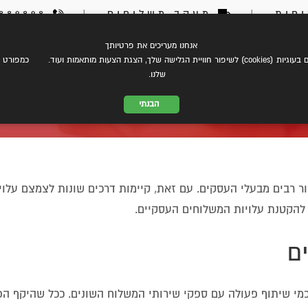
חות
|
מעקב משלוחים
|
03-6889898
אנחנו מעריכים את פרטיותך
צת עלינו
eCommerce
שירותי משלוחים
התמחות במשל
 הצגת הצעות מותאמות ועוד. כמפורט ב
שלנו.
הבנתי
ח בעסק
 רבים מבעלי העסקים. עם זאת, קיימות דרכים שונות לצמצם עלוי
ת להקטנת עלויות המשלוחים העסקיים.
ם
כמי שיתוף פעולה עם ספקי שירותי המשלוח השונים. ככל שהיקף ה