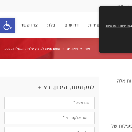
פתח סרגל 
וחים
מוקד שירות
דרושים
בלוג
צרו קשר
מדיניות הפרטיות
»
»
ראשי
מאמרים
אסטרטגיות לקיצוץ עלויות המשלוח בעסק
ות אלה
למקומות, היכון, רצ +
שם
מלא
דוא״ל
פעילות של
טלפון