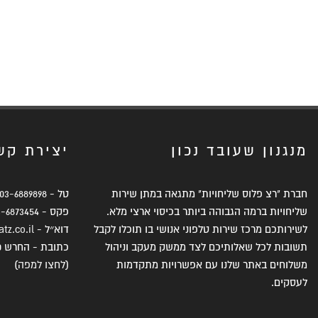
מנגנון שעובד נכון
יצירת קש
חברת "רצ פלוס שליחויות" מתגאה במתן שירות
טל -
03-6889898
שליחויות ברמה הגבוהה ביותר בכיסוי ארצי מלא.
פקס -
3-6873454
לשירותכם מרכז שירות טלפוני אנושי בו תוכלו לקבל
דוא״ל -
tz.co.il
תשובות לכל שאלותיכם לצד ממשק מעקב וניהול
כתובת - החרש 10, תל אביב, 6761305
משלוחים באתר שלנו עם אפשרויות מתקדמות
(
לחצו למפה
)
לעסקים.