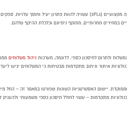
במקרים רבים, הפקדת ניהול שירותי המשלוח בידי ספקי לוגיסטיקה מקצועיים (3PLs) עשויה להוות פתרון יעיל וחו
יים במחירים תחרותיים, מתוקף ניסיונם וכלכלת ההיקף שלהם.
המשלוח ולתרום לחיסכון כספי. לדוגמה, מערכות
ניהול משלוחים
ממוח
נולוגיות איתור וניתוב מתקדמות מבטיחות כי המשלוחים יגיעו ליעד
 וממוקדת. יישום האסטרטגיות השונות שפורטו במאמר זה – החל מי
נולוגיות מתקדמות – עשוי לחולל חיסכון כספי משמעותי ולהעניק ל