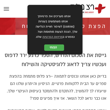
תפרי
אנחנו מעריכים את פרטיותך
אנחנו משתמשים בעוגיות
הפצת ספרים עד בית לקוח
(cookies) לשיפור חוויית הגלישה
שלך, הצגת הצעות מותאמות ועוד.
כמפורט ב
מדיניות הפרטיות
שלנו.
»
»
ראשי
השירותים שלנו
הפצת ספרים עד בית לקוח
הבנתי
גייסת את הסכום הנדרש, הספר כרגע ירד לדפוס
ועכשיו צריך לדאוג ללוגיסטיקה והשילוח
בדיוק כאן אנחנו נכנסים לתמונה –רצ פלוס מתמחה בהפצת
ספרים עד הבית ללקוחות פרטיים. הניסיון והיתרון שלנו הם
שיעזרו לך להמשיך, להתקדם ולהתמקד בעיסוק העיקרי שלך,
אנו כבר נדאג לכל השאר. אז איך מפיצים ספר?