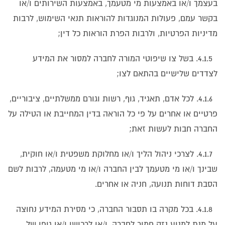
בעצמך ו/או באמצעות מי מטעמך, באמצעות השירותים ו/או
בקשר עמם, פעולות המנוגדות להוראות תנאי השימוש, לרבות
מדיניות הפרטיות, ולרבות הפרת הוראות כל דין;
4.1.5. בשל צו שיפוטי המורה לחברה למסור את המידע
לצדדים שלישיים בהתאם לצו;
4.1.6. לכל אדם, תאגיד, גוף, רשות וגורם ממשלתיים, ציבוריים,
פרטיים או אחרים על פי כל הוראה בדין המחייבת או הטילה על
החברה חבות לעשות זאת;
4.1.7. לצרכי ניהול הליך ו/או מחלוקת משפטית ו/או חוקית,
שבינך ו/או מי מטעמך לבין החברה ו/או מי מטעמה, לרבות לשם
הסבת דוחות תנועה, חניה או אחרים.
4.1.8. בכל מקרה בו תסבור החברה, כי מסירת המידע נחוצה
על מנת למנוע נזק חמור לחברה, ו/או לרכושו ו/או גופו של