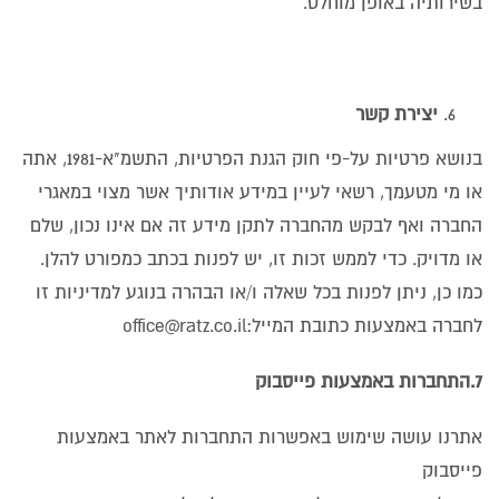
בשירותיה באופן מוחלט.
יצירת קשר
בנושא פרטיות על-פי חוק הגנת הפרטיות, התשמ"א-1981, אתה
או מי מטעמך, רשאי לעיין במידע אודותיך אשר מצוי במאגרי
החברה ואף לבקש מהחברה לתקן מידע זה אם אינו נכון, שלם
או מדויק. כדי לממש זכות זו, יש לפנות בכתב כמפורט להלן.
כמו כן, ניתן לפנות בכל שאלה ו/או הבהרה בנוגע למדיניות זו
לחברה באמצעות כתובת המייל:office@ratz.co.il
7.התחברות באמצעות פייסבוק
אתרנו עושה שימוש באפשרות התחברות לאתר באמצעות
פייסבוק