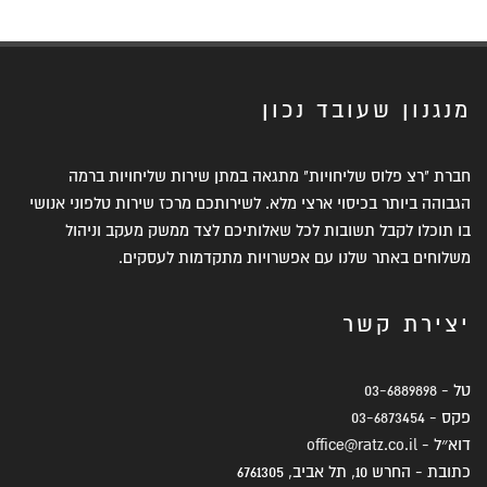
מנגנון שעובד נכון
חברת "רצ פלוס שליחויות" מתגאה במתן שירות שליחויות ברמה
הגבוהה ביותר בכיסוי ארצי מלא. לשירותכם מרכז שירות טלפוני אנושי
בו תוכלו לקבל תשובות לכל שאלותיכם לצד ממשק מעקב וניהול
משלוחים באתר שלנו עם אפשרויות מתקדמות לעסקים.
יצירת קשר
טל -
03-6889898
פקס -
03-6873454
דוא״ל -
office@ratz.co.il
כתובת - החרש 10, תל אביב, 6761305