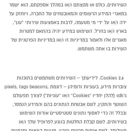
השירותים, כולם או מקצתם ו/או במהלך אספקתם, הוא ישמר
במאגרי המידע הרשומים והמאובטחים של החברה, ויוחזק על
ידה ו/או על ידי מי מטעמה, לרבות באמצעות שירותי "ענן",
בארץ ו/או בחו"ל. השימוש במידע יהיה בהתאם למטרות
מאגרים אלו ולאמור במדיניות זו ו/או במדיניות הפרטנית של
השירות בו אתה משתמש.
Cookies 2.6. לידיעתך – השירותים משתמשים בתוכנות
צוברות מידע, בעוגיות ודומיהן – דוגמת pixels, tags beacons,
sdk's (להלן יחדיו "Cookies" ו/או "עוגיות") לצורך תפעולם
השוטף והתקין, לשם אבטחת הנתונים בהם והמידע הנמסר,
ובכלל זה כדי לאסוף נתונים סטטיסטיים אודות השימוש
בשירותים, לשם קבלת החלטות בנוגע לפרופיל שלך ו/או
פעילותך, לשם אימות פרטים וזיהוי, מניעת הונאות ותרמיות,