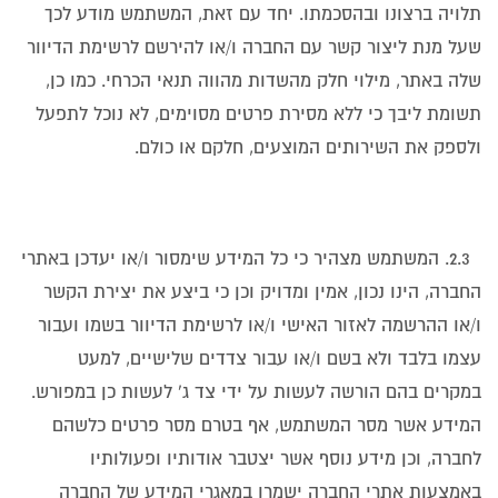
תלויה ברצונו ובהסכמתו. יחד עם זאת, המשתמש מודע לכך
שעל מנת ליצור קשר עם החברה ו/או להירשם לרשימת הדיוור
שלה באתר, מילוי חלק מהשדות מהווה תנאי הכרחי. כמו כן,
תשומת ליבך כי ללא מסירת פרטים מסוימים, לא נוכל לתפעל
ולספק את השירותים המוצעים, חלקם או כולם.
2.3. המשתמש מצהיר כי כל המידע שימסור ו/או יעדכן באתרי
החברה, הינו נכון, אמין ומדויק וכן כי ביצע את יצירת הקשר
ו/או ההרשמה לאזור האישי ו/או לרשימת הדיוור בשמו ועבור
עצמו בלבד ולא בשם ו/או עבור צדדים שלישיים, למעט
במקרים בהם הורשה לעשות על ידי צד ג' לעשות כן במפורש.
המידע אשר מסר המשתמש, אף בטרם מסר פרטים כלשהם
לחברה, וכן מידע נוסף אשר יצטבר אודותיו ופעולותיו
באמצעות אתרי החברה ישמרו במאגרי המידע של החברה