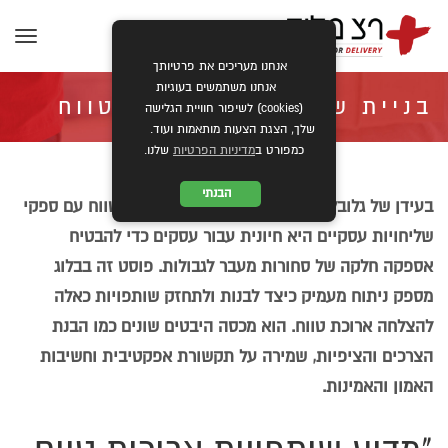
תפרי
אנחנו מעריכים את פרטיותך
אנחנו משתמשים בעוגיות
בניית שותפויות ארוכות טווח
(cookies) לשיפור חוויית הגלישה
שלך, הצגת הצעות מותאמות ועוד.
כמפורט ב
מדיניות הפרטיות
שלנו.
עם ספקי שליחים עסקיים
הבנתי
בעידן של גלובליזציה, יצירת שותפויות ארוכות טווח עם ספקי
שליחויות עסקיים היא חיונית עבור עסקים כדי להבטיח
»
»
ראשי
כללי
בניית שותפויות ארוכות טווח עם ספקי שליחים עסקיים
אספקה חלקה של סחורות מעבר לגבולות. פוסט זה בבלוג
מספק ניתוח מעמיק כיצד לבנות ולתחזק שותפויות כאלה
להצלחה ארוכת טווח. הוא מכסה היבטים שונים כמו הבנת
הצרכים והציפיות, שמירה על תקשורת אפקטיבית וחשיבות
האמון והאמינות.