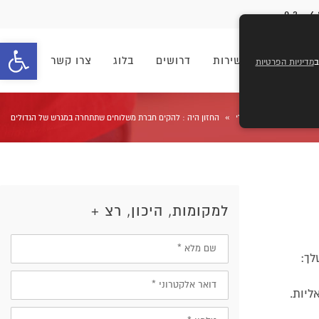
פתח סרגל 
וחים
מוקד שירות
דרושים
בלוג
צרו קשר
מדיניות הפרטיות
»
»
ראשי
כללי
החזון היה : להקים חברת משלוחים שתתחרה במגרש של הגדולים
למקומות, היכון, רצ +
שם
מלא
לך:
דוא״ל
ליות.
טלפון