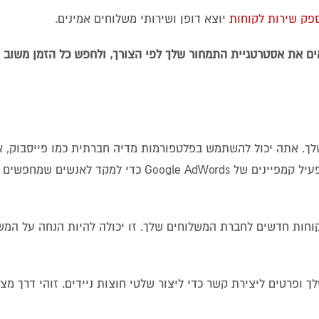
פק שירות לקוחות
יוצא דופן ושירותי משלוחים אמינים.
ים את אסטרטגיית התמחור שלך לפי הצורך, ולחפש כל הזמן משוב 
לך. אתה יכול להשתמש בפלטפורמות מדיה חברתית כמו פייסבוק, א
טוויטר ולינקדאין כדי להפעיל מודעות ממוקדות. אתה יכול גם להפעיל קמפיינים של Google AdWords כדי למקד
וחות חדשים לחברת המשלוחים שלך. זו יכולה להיות הנחה על המש
ופרטים ליצירת קשר כדי ליצור שלטי חוצות ניידים. זוהי דרך מצו