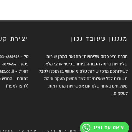
מנגנון שעובד נכון
יצירת קש
חברת "רצ פלוס שליחויות" מתגאה במתן שירות
טל -
03-6889898
שליחויות ברמה הגבוהה ביותר בכיסוי ארצי מלא.
פקס -
3-6873454
לשירותכם מרכז שירות טלפוני אנושי בו תוכלו לקבל
דוא״ל -
tz.co.il
תשובות לכל שאלותיכם לצד ממשק מעקב וניהול
כתובת - החרש 10, תל אביב, 6761305
משלוחים באתר שלנו עם אפשרויות מתקדמות
(
לחצו למפה
)
לעסקים.
צ׳אט עם נציג
© 2025 כל הזכויות שמורות לרצ+ | אתר ע״י
uzzco