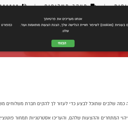
חות
|
מעקב משלוחים
|
03-6889898
אנחנו מעריכים את פרטיותך
צת עלינו
eCommerce
שירותי משלוחים
התמחות במשל
 הצגת הצעות מותאמות ועוד. כמפורט ב
שלנו.
הבנתי
ם שתתחרה במגרש של הגדולים
ה כמה שלבים שתוכל לבצע כדי לעזור לך להקים חברת משלוחים מש
הוי המתחרים וההצעות שלהם, והעריכו אסטרטגיות תמחור פוטנציא