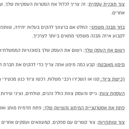
צור תוכנית עסקית
: זה צריך לכלול את המטרות העסקיות שלך, שו
אחרים.
בחר מבנה משפטי
לקבוע איזה מבנה משפטי מתאים ביותר לצרכיך.
רשום את העסק שלך
: רשום את העסק שלך בסוכנויות הממשלתיות
מימון מאובטח
: קבע כמה מימון אתה צריך כדי להקים את חברת המ
רכישת ציוד:
קנו או השכירו רכבי משלוח, רכשו ציוד כגון מכשירי מעקב וסורקים GPS והשקעו במערכת תו
העסקת צוות
: גייס והעסק צוות כולל נהגים, שולחים, נציגי שירות
פתח את אסטרטגיית המיתוג והשיווק שלך:
פתח תדמית מותג ואסט
צור שותפויות
: צור קשרים עם ספקים, קמעונאים ועסקים אחרים 