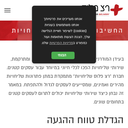
תפרי
אנחנו מעריכים את פרטיותך
אנחנו משתמשים בעוגיות
החשיבות של שירותי שליחויות
(cookies) לשיפור חוויית הגלישה
שלך, הצגת הצעות מותאמות ועוד.
כמפורט ב
מדיניות הפרטיות
שלנו.
לעסקים קטנים
הבנתי
בעידן המודרני, שבו התחרות בין העסקים הולכת ומתרקמת,
שירותי שליחויות הפכו לכלי חיוני במיוחד עבור עסקים קטנים.
»
»
ראשי
מאמרים
החשיבות של שירותי שליחויות לעסקים קטנים
חברת "רצ פלוס שליחויות" מתמקדת במתן פתרונות שליחויות
מהירים ואמינים, שמסייעים לעסקים לגדול ולהתפתח. במאמר
זה נבחן כיצד שירותי שליחויות יכולים לתרום לעסקים קטנים
בתחומים שונים.
הגדלת טווח ההגעה