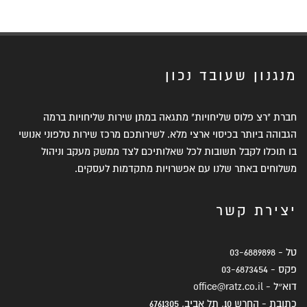
מנגנון שעובד נכון
חברת "רצ פלוס שליחויות" מתגאה במתן שירות שליחויות ברמה
הגבוהה ביותר בכיסוי ארצי מלא. לשירותכם מרכז שירות טלפוני אנושי
בו תוכלו לקבל תשובות לכל שאלותיכם לצד ממשק מעקב וניהול
משלוחים באתר שלנו עם אפשרויות מתקדמות לעסקים.
יצירת קשר
טל -
03-6889898
פקס -
03-6873454
דוא״ל -
office@ratz.co.il
כתובת - החרש 10, תל אביב, 6761305