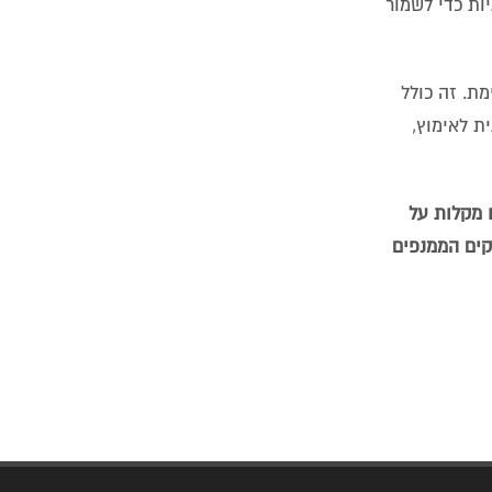
להנחיות האתיות כדי לשמור
 הקיימת. זה כולל
שה אסטרטגית לאימוץ,
לו מקלות על
 ככל שה-AI ו-ML ממשיכים להתפתח, עסקים הממנפים