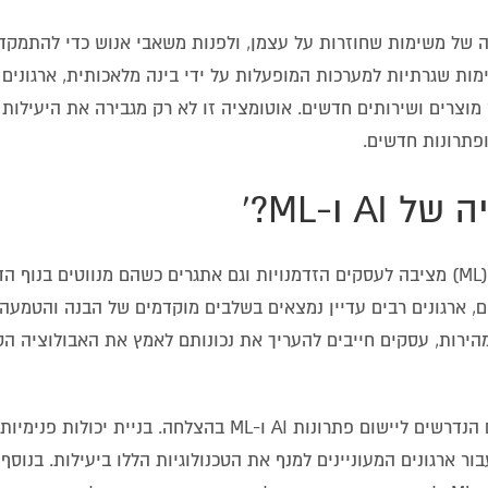
עסקים לבצע אוטומציה של משימות שחוזרות על עצמן, ולפנות משאבי אנוש כדי להתמ
מות שגרתיות למערכות המופעלות על ידי בינה מלאכותית, ארגונים י
וצרים ושירותים חדשים. אוטומציה זו לא רק מגבירה את היעילות 
פתרונות חדשים.
האימוץ הגובר של בינה מלאכותית (AI) וטכנולוגיות למידת מכונה (ML) מציבה לעסקים הזדמנויות וגם אתגרים כשהם מנווטים בנ
יתרונות הפוטנציאליים של AI ו-ML הם עצומים, ארגונים רבים עדיין נמצאים בשלבים מוקדמים של הבנה והטמ
בעוד AI ו-ML ממשיכים להתקדם במהירות, עסקים חייבים להעריך את נכונותם לאמץ את האבולוצי
אחד השיקולים המרכזיים לעסקים הוא רמת המומחיות והמשאבים הנדרשים ליישום פתרונות AI ו-ML בהצלחה. בניית יכו
ר ארגונים המעוניינים למנף את הטכנולוגיות הללו ביעילות. בנוסף