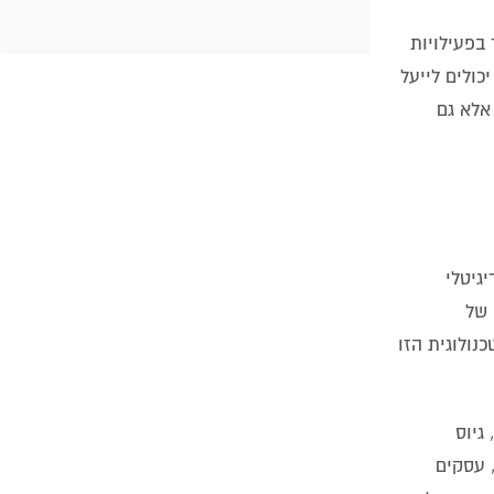
קד בפעילויות
כולים לייעל
אלא גם
וף הדיגיטלי
עה של
ה הטכנולוגית הזו
לות פנימיות, גיוס
, עסקים