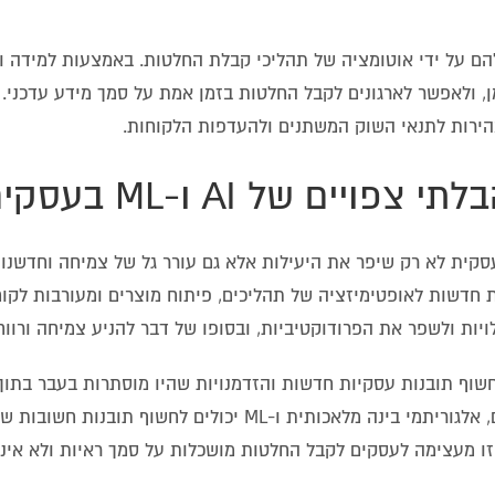
הם על ידי אוטומציה של תהליכי קבלת החלטות. באמצעות למידה 
, ולאפשר לארגונים לקבל החלטות בזמן אמת על סמך מידע עדכני. 
ירות לתנאי השוק המשתנים ולהעדפות הלקוחות.
כותית (AI) ולמידת מכונה (ML) בפעילות העסקית לא רק שיפר את היעילות אלא גם עורר גל של צמיחה 
 יכולים לפתוח הזדמנויות חדשות לאופטימיזציה של תהליכים, פיתוח מוצרים ומעורבות לקו
ות ולשפר את הפרודוקטיביות, ובסופו של דבר להניע צמיחה ורווחי
AI ו-ML בעסקים הוא היכולת לחשוף תובנות עסקיות חדשות והזדמנויות שהיו מוסתרות בעבר בת
אדירות של נתונים. על ידי ניתוח נתונים בקנה מידה וזיהוי דפוסים, אלגוריתמי בינה מלאכותית ו-ML יכ
זו מעצימה לעסקים לקבל החלטות מושכלות על סמך ראיות ולא אינט