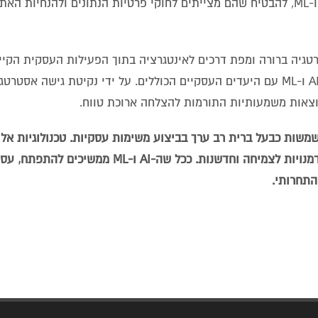
צריכים לשקול את ההשלכות האתיות והרגולטוריות של יישומי AI ו-ML, להבטיח שהם מצייתים לחוקי פרטיות הנתונים ו
לאבולוציה של AI ו-ML הוא הקמת אסטרטגיה ברורה ומפת דרכים לאינטגרציה בתוך הפעילות העסקית
זיהוי מקרי שימוש, הגדרת יעדים מציאותיים והתאמה של יוזמות AI ו-ML עם היעדים העסקיים הכוללים. על ידי נקיטת גי
עלים, ומשמשות כבעל ברית רב ערך בביצוע משימות עסקיות. טכנולוגיות א
תפעול יעיל, מאפשרות קבלת החלטות מונעות נתונים ויוצרות הזדמנויות לצמיחה וחדשנות.
התחרותי.