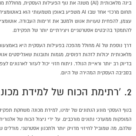
בינה מלאכותית (AI) משנה את נוף הפעילות העסקית
תחום מרכזי אחד שבו AI משפיע באופן משמעותי ה
עצמן, להפחית טעויות אנוש ולמטב את זרימות העבודה. אוטומצי
להתמקד בהיבטים אסטרטגיים ויצירתיים יותר של תפקידם.
דרך נוספת של AI מחולל מהפכה בפעילות העסקית היא ב
מלאכותית יכולות לזהות דפוסים, מגמות ותובנות שאנליסטים אנ
בדיוק רב יותר וראיית הנולד. ניתוח חזוי יכול לעזור לארגונים ל
בסביבה העסקית המהירה של היום.
2. 'רתימת הכוח של למידת מכונה לקבלת החלטות מונעות נתונים'
בנוף העסקי מונע הנתונים של ימינו, למידת מכונה משחקת תפקי
המופקות ממערכי נתונים מורכבים. על ידי ניצול הכוח של אלגורית
שלהם, מה שמוביל לחיזוי מדויק יותר ולתכנון אסטרטגי. מודלים ש