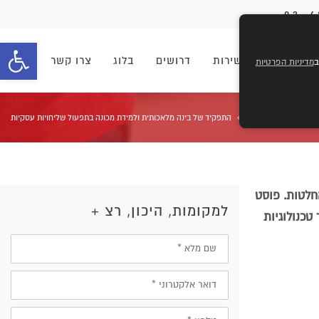
פתח סרגל 
וחים
מוקד שירות
דרושים
בלוג
צרו קשר
מדיניות הפרטיות
»
»
ראשי
כללי
התפקיד של בינה מלאכותית ולמידת מכונה בתפעול שליחויות עסקיות
בלת החלטות. פוסט
למקומות, היכון, רצ +
כיצד טכנולוגיות
שם
מלא
דוא״ל
טלפון