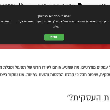
חות
|
מעקב משלוחים
|
03-6889898
אנחנו מעריכים את פרטיותך
צת עלינו
eCommerce
שירותי משלוחים
התמחות במשל
 הצגת הצעות מותאמות ועוד. כמפורט ב
שלנו.
הבנתי
ת מכונה בתפעול שליחויות עסקיות
 (ML) הפכו לחלק אינטגרלי של עסקים מודרניים, מה שמניע אותם לעידן חדש של תפעול וק
וני של AI ו-ML בייעול הפעילות העסקית, שיפור תהליכי קבלת החלטות והנעת צמיחה. אנו נחקור 