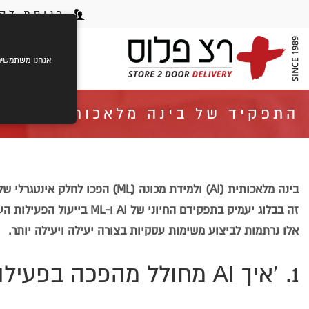
כניסת לקו
ראשי
ק
אנחנו משתמשים בעוגיות (cookies) לשיפור חוויית הגלישה שלך,
התפקיד של בינה מלאכותית ולמיד
בינה מלאכותית (AI) ולמידת מכונה
זה בבלוג יעמיק בתפקידם החי
אלו נרתמות לביצוע משימות עסקיות בצורה יעילה ויעילה יותר.
1. 'איך AI מחולל מהפכה בפעילות העסקית?'