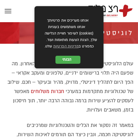
תפרי
אנחנו מעריכים את פרטיותך
אנחנו משתמשים בעוגיות
לוגיסטיקה חכמה – כך
(cookies) לשיפור חוויית הגלישה
שלך, הצגת הצעות מותאמות ועוד.
כמפורט ב
מדיניות הפרטיות
שלנו.
טכנולוגיה משדרגת את שירותי
הבנתי
עולם הלוגיסטיקה עבר מהפכה של ממש בעשור האחרון. מה
שפעם היה תלוי ברישומים ידניים, טלפונים ומעקב אקראי –
המשלוחים
הפך היום לתהליך דיגיטלי, מדויק, מהיר ובעיקר – חכם. שילוב
של טכנולוגיות מתקדמות במערכי
חברות משלוחים
מאפשר
»
»
ראשי
כללי
לוגיסטיקה חכמה – כך טכנולוגיה משדרגת את שירותי המשלוחים
לעסקים להציע שירות ברמה גבוהה הרבה יותר, תוך חיסכון
בזמן, משאבים ועלויות.
במאמר זה נסקור את הכלים והטכנולוגיות שמרכיבים
לוגיסטיקה חכמה, ונבין כיצד הם תורמים לאיכות השירות,