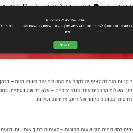
חות
|
מעקב משלוחים
|
03-6889898
אנחנו מעריכים את פרטיותך
צת עלינו
eCommerce
שירותי משלוחים
התמחות במשל
 הצגת הצעות מותאמות ועוד. כמפורט ב
שלנו.
הבנתי
ת בזמנים בעידן של דרישות מיידי
 קניות מובילה לציפייה לקבל את המשלוח עוד באותו היום – הזמן
זמני משלוח מדויקים אינה בגדר ציפייה – אלא דרישה בסיסית. בחב
דרטים הגבוהים ביותר של דיוק, מהירות, ושירות.
פים למשלוחים תוך שעות ספורות – לעיתים בתוך אותו יום, ולעיתי