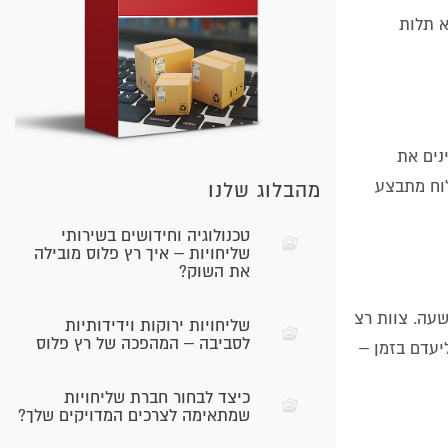
א תלות
נים את
י ביצוע (KPIs) ברורים, כך שכל משלוח מתבצע
מהבלוג שלנו
טכנולוגיה וחידושים בשירותי
שליחויות – איך רץ פלוס מובילה
את השוק?
עה. צוות רצ
שליחויות ירוקות וידידותיות
לסביבה – המהפכה של רץ פלוס
 אזורים. התוצאה: 98% מהמשלוחים מגיעים ליעדם בזמן –
כיצד לבחור חברת שליחויות
שמתאימה לצרכים המדויקים שלך?