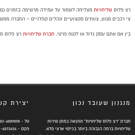
רצ פלוס
שליחויות
מצליחה לשמור על עמידה מרשימה בזמנים גם ב
צי רכבים מגוון, צוותים מקצועיים ונהלים קפדניים – החברה ממש
בין אם אתם עסק גדול או לקוח פרטי,
חברת שליחויות
רצ פלוס מצ
מנגנון שעובד נכון
יצירת קש
חברת "רצ פלוס שליחויות" מתגאה במתן שירות
טל -
03-6889898
שליחויות ברמה הגבוהה ביותר בכיסוי ארצי מלא.
פקס -
3-6873454