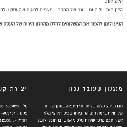
הלקוחות.
הלקוחות של היום – וגם של המחר – מצפים לראות שהעסק שלהם 
הגיע הזמן להפוך את המשלוחים לחלק מהחזון הירוק של העסק ש
מנגנון שעובד נכון
יצירת קש
חברת "רצ פלוס שליחויות" מתגאה במתן שירות
טל -
03-6889898
שליחויות ברמה הגבוהה ביותר בכיסוי ארצי מלא.
פקס -
3-6873454
לשירותכם מרכז שירות טלפוני אנושי בו תוכלו לקבל
דוא״ל -
tz.co.il