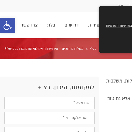
פתח סרגל 
וחים
מוקד שירות
דרושים
בלוג
צרו קשר
מדיניות הפרטיות
»
»
ראשי
כללי
משלוחים ירוקים – איך משלוח אקולוגי תורם גם לעסק שלך?
לות, משלבות
למקומות, היכון, רצ +
אלא גם טוב
שם
מלא
דוא״ל
טלפון