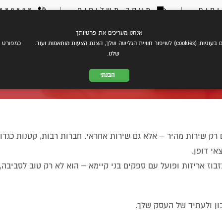
חות
|
מעקב משלוחים
|
03-6889898
אנחנו מעריכים את פרטיותך
צת עלינו
eCommerce
שירותי משלוחים
התמחות במשל
 הצגת הצעות מותאמות ועוד. כמפורט ב
שלנו.
הבנתי
לוגי תורם גם לעסק שלך?
רק שירות מהיר – אלא גם שירות אחראי. חברות רבות, קטנות כגדו
אי דופן.
ז אריזות ופועל עם ספקים בני קיימא – הוא לא רק טוב לסביבה, 
כון ולעתיד של העסק שלך.