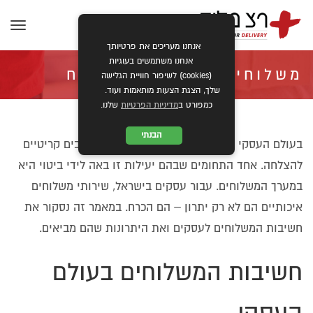
תפרי
אנחנו מעריכים את פרטיותך
אנחנו משתמשים בעוגיות
משלוחים לעסקים: המפתח
(cookies) לשיפור חוויית הגלישה
שלך, הצגת הצעות מותאמות ועוד.
כמפורט ב
מדיניות הפרטיות
שלנו.
להצלחה בשוק הישראלי
הבנתי
בעולם העסקי המודרני, יעילות ומהירות הן מרכיבים קריטיים
להצלחה. אחד התחומים שבהם יעילות זו באה לידי ביטוי היא
התחרותי
במערך המשלוחים. עבור עסקים בישראל, שירותי משלוחים
איכותיים הם לא רק יתרון – הם הכרח. במאמר זה נסקור את
»
»
ראשי
מאמרים
משלוחים לעסקים: המפתח להצלחה בשוק הישראלי התחרותי
חשיבות המשלוחים לעסקים ואת היתרונות שהם מביאים.
חשיבות המשלוחים בעולם