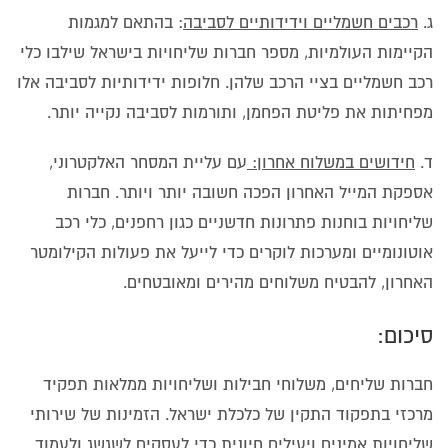
ג.
רכבים חשמליים וידידותיים לסביבה
: בהתאם למגמות
הקיימות העולמיות, מספר חברות שליחויות בישראל שילבו כלי
רכב חשמליים בציי הרכב שלהן. חלופות ידידותיות לסביבה אלו
מפחיתות את פליטת הפחמן, ותורמות לסביבה נקייה יותר.
ד.
חידושים במשלוח אחרון:
עם עליית המסחר האלקטרוני,
אספקת המייל האחרון הפכה חשובה יותר ויותר. חברות
שליחויות בוחנות פתרונות חדשניים כגון רחפנים, כלי רכב
אוטונומיים ומערכות לוקרים כדי לייעל את פעולות הקילומטר
האחרון, להבטיח משלוחים מהירים ומאובטחים.
סיכום:
חברות שליחים, משלוחי חבילות ושליחויות ממלאות תפקיד
מרכזי בתפקוד התקין של כלכלת ישראל. הזמינות של שירותי
שליחויות אמינים ויעילים חיונית כדי לעסקים לשגשג ולעמוד