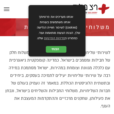
תפרי
אנחנו מעריכים את פרטיותך
אנחנו משתמשים בעוגיות
משלוחי חבילות ושליחויות
(cookies) לשיפור חוויית הגלישה
שלך, הצגת הצעות מותאמות ועוד.
כמפורט ב
מדיניות הפרטיות
שלנו.
בישראל: סקירה מקיפה
הבנתי
לשירותי שליחויות יש תפקיד מכריע בהקלה על משלוח חלק
של חבילות ומסמכים בישראל. כמדינה קומפקטית גיאוגרפית
»
»
ראשי
כללי
משלוחי חבילות ושליחויות בישראל: סקירה מקיפה
עם כלכלה מגוונת וצומחת במהירות, ישראל מסתמכת במידה
רבה על שירותי שליחויות יעילים לתמיכה בעסקים, ביחידים
ובתשתית הלוגיסטית הכוללת. במאמר זה נעמיק בעולם של
חברות השליחויות, משלוחי החבילות והשליחים בישראל, ונבחן
את פעילותן, שחקנים מרכזיים וההתקדמות המעצבת את
הענף.