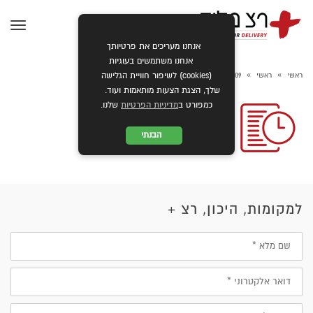
תפרי
אנחנו מעריכים את פרטיותך
אנחנו משתמשים בעוגיות
»
»
ראשי
ראשי
icon09
(cookies) לשיפור חוויית הגלישה
שלך, הצגת הצעות מותאמות ועוד.
כמפורט ב
מדיניות הפרטיות
שלנו.
הבנתי
למקומות, היכון, רצ +
שם
מלא
דוא״ל
טלפון