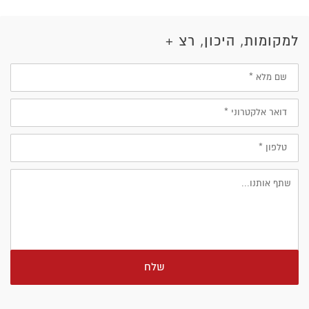
למקומות, היכון, רצ +
שם
מלא
דוא״ל
טלפון
שלח