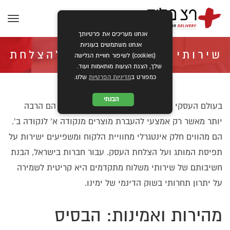
תפרי
אנחנו מעריכים את פרטיותך
אנחנו משתמשים בעוגיות
שירותי משלוח: המפתח להצלחת
(cookies) לשיפור חוויית הגלישה
שלך, הצגת הצעות מותאמות ועוד.
כמפורט ב
מדיניות הפרטיות
שלנו.
העסקים בישראל
הבנתי
בעולם העסקי המודרני, שירותי משלוח איכותיים הם הרבה
יותר מאשר רק אמצעי להעברת מוצרים מנקודה א' לנקודה ב'.
»
»
ראשי
מאמרים
שירותי משלוח: המפתח להצלחת העסקים בישראל
הם מהווים חלק אינטגרלי מחוויית הלקוח ומשפיעים ישירות על
תפיסת המותג ועל הצלחת העסק. עבור חברות בישראל, הבנת
חשיבותם של שירותי משלוח מתקדמים היא קריטית לשמירה
על יתרון תחרותי בשוק הדינמי של ימינו.
מהירות ואמינות: הבסיס