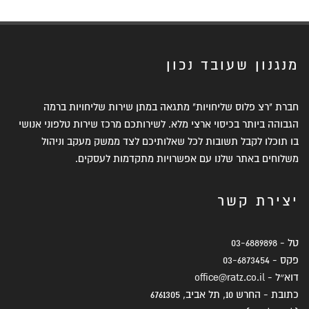
מנגנון שעובד נכון
חברת "רצ פלוס שליחויות" מתגאה במתן שירות שליחויות ברמה
הגבוהה ביותר בכיסוי ארצי מלא. לשירותכם מרכז שירות טלפוני אנושי
בו תוכלו לקבל תשובות לכל שאלותיכם לצד ממשק מעקב וניהול
משלוחים באתר שלנו עם אפשרויות מתקדמות לעסקים.
יצירת קשר
טל -
03-6889898
פקס -
03-6873454
דוא״ל -
office@ratz.co.il
כתובת - החרש 10, תל אביב, 6761305