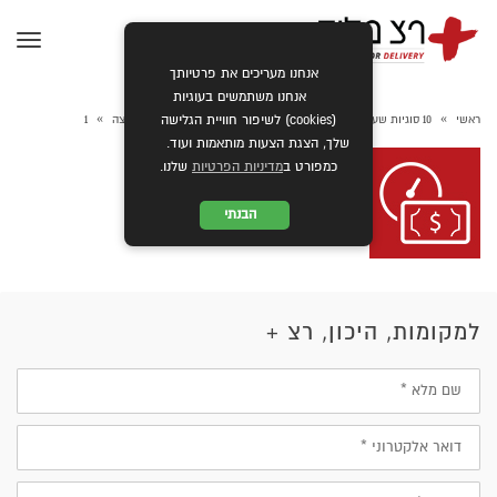
תפרי
אנחנו מעריכים את פרטיותך
אנחנו משתמשים בעוגיות
»
»
ראשי
10 סוגיות שעסק צריך להביא בחשבון בבחירת שירות משלוחים והפצה
1
(cookies) לשיפור חוויית הגלישה
שלך, הצגת הצעות מותאמות ועוד.
כמפורט ב
מדיניות הפרטיות
שלנו.
הבנתי
למקומות, היכון, רצ +
שם
מלא
דוא״ל
טלפון