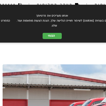
חות
|
מעקב משלוחים
|
03-6889898
אנחנו מעריכים את פרטיותך
צת עלינו
eCommerce
שירותי משלוחים
התמחות במשל
 הצגת הצעות מותאמות ועוד. כמפורט ב
שלנו.
הבנתי