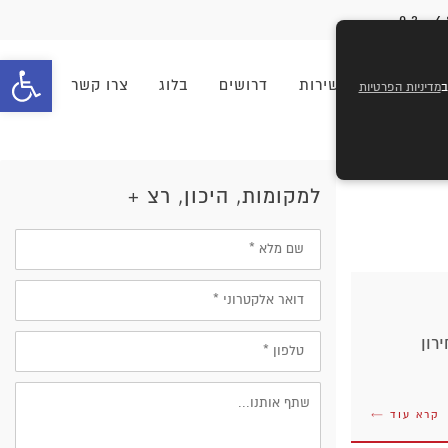
פתח סרגל 
וחים
מוקד שירות
דרושים
בלוג
צרו קשר
מדיניות הפרטיות
למקומות, היכון, רצ +
שם
מלא
דוא״ל
טלפון
רון
קרא עוד ←