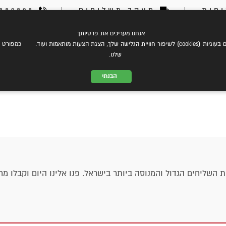
חות
|
מעקב משלוחים
|
03-6889898
אנחנו מעריכים את פרטיותך
צת עלינו
eCommerce
שירותי משלוחים
התמחות במשל
 הצגת הצעות מותאמות ועוד. כמפורט ב
שלנו.
הבנתי
 השליחים הגדול והמנוסה ביותר בישראל. פנו אלינו היום וקבלו מחי