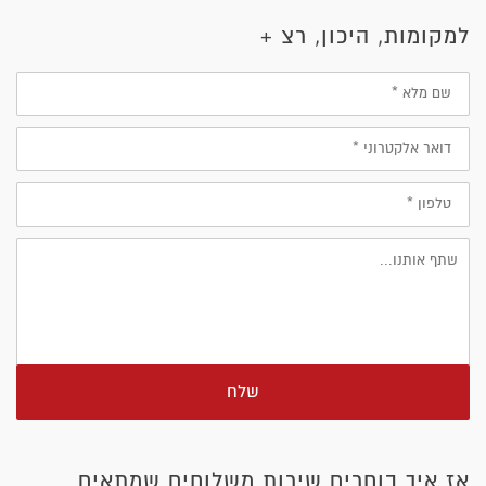
למקומות, היכון, רצ +
שם
מלא
דוא״ל
טלפון
שלח
אז איך בוחרים שירות משלוחים שמתאים