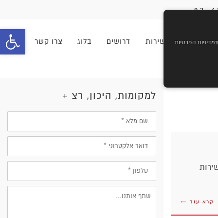
פתח סרגל 
וחים
מוקד שירות
דרושים
בלוג
צרו קשר
מדיניות הפרטיות
למקומות, היכון, רצ +
שם
מלא
דוא״ל
טלפון
ירות
קרא עוד ←