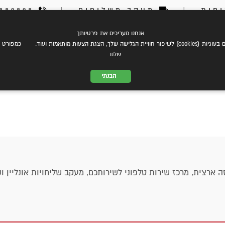
חות
|
מעקב משלוחים
|
03-6889898
אנחנו מעריכים את פרטיותך
צת עלינו
eCommerce
שירותי משלוחים
התמחות במשל
 הצגת הצעות מותאמות ועוד. כמפורט ב
שלנו.
הבנתי
ארצית, מרכז שירות טלפוני לשירותכם, מעקב שליחויות אונליין וש