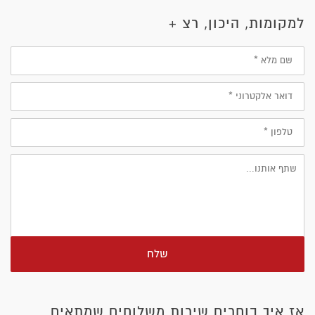
למקומות, היכון, רצ +
שם
מלא
דוא״ל
טלפון
שלח
אז איך בוחרים שירות משלוחים שמתאים