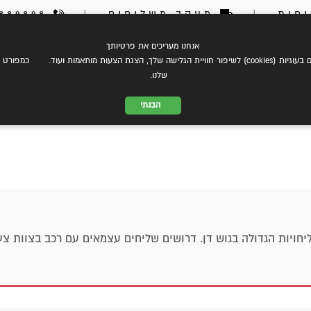
חות
|
מעקב משלוחים
|
03-6889898
אנחנו מעריכים את פרטיותך
צת עלינו
eCommerce
שירותי משלוחים
התמחות במשל
 הצגת הצעות מותאמות ועוד. כמפורט ב
שלנו.
הבנתי
ויות הגדולה בגוש דן. דרושים שליחים עצמאים עם רכב בצוות צע