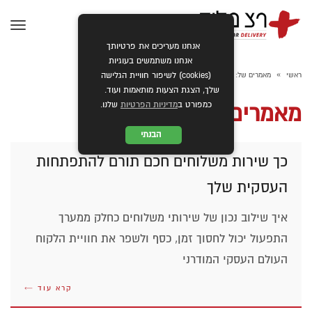
תפרי
אנחנו מעריכים את פרטיותך
אנחנו משתמשים בעוגיות
»
ראשי
מאמרים של: eli (עמוד 4)
(cookies) לשיפור חוויית הגלישה
שלך, הצגת הצעות מותאמות ועוד.
כמפורט ב
מדיניות הפרטיות
שלנו.
מאמרים של: ELI
הבנתי
כך שירות משלוחים חכם תורם להתפתחות
העסקית שלך
איך שילוב נכון של שירותי משלוחים כחלק ממערך
התפעול יכול לחסוך זמן, כסף ולשפר את חוויית הלקוח
העולם העסקי המודרני
קרא עוד ←