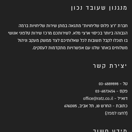
מנגנון שעובד נכון
חברת "רצ פלוס שליחויות" מתגאה במתן שירות שליחויות ברמה
הגבוהה ביותר בכיסוי ארצי מלא. לשירותכם מרכז שירות טלפוני אנושי
בו תוכלו לקבל תשובות לכל שאלותיכם לצד ממשק מעקב וניהול
משלוחים באתר שלנו עם אפשרויות מתקדמות לעסקים.
יצירת קשר
טל -
03-6889898
פקס -
03-6873454
דוא״ל -
office@ratz.co.il
כתובת - החרש 10, תל אביב, 6761305
(
לחצו למפה
)
מידע חשוב